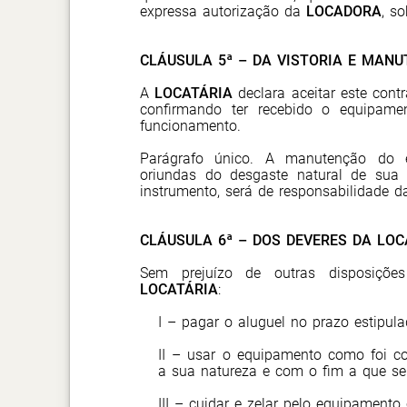
expressa autorização da
LOCADORA
, s
CLÁUSULA 5ª – DA VISTORIA E MAN
A
LOCATÁRIA
declara aceitar este cont
confirmando ter recebido o equipame
funcionamento.
Parágrafo único. A manutenção do e
oriundas do desgaste natural de sua u
instrumento, será de responsabilidade 
CLÁUSULA 6ª – DOS DEVERES DA LOC
Sem prejuízo de outras disposições
LOCATÁRIA
:
I – pagar o aluguel no prazo estipula
II – usar o equipamento como foi c
a sua natureza e com o fim a que se 
III – cuidar e zelar pelo equipament