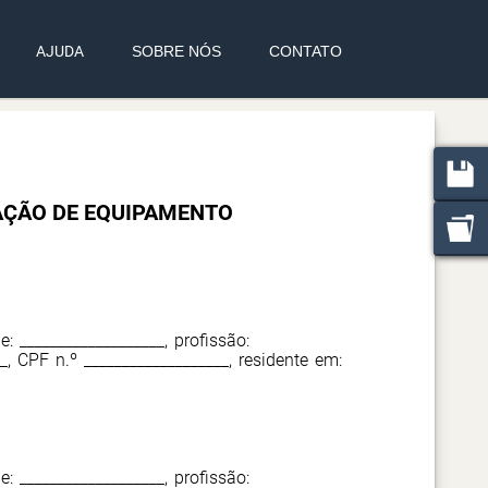
AJUDA
SOBRE NÓS
CONTATO
AÇÃO DE EQUIPAMENTO
de: ___________________, profissão:
__, CPF n.º ___________________, residente em:
de: ___________________, profissão: