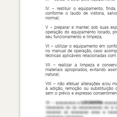
IV – restituir o equipamento, find
conforme o laudo de vistoria, salv
normal;
V – preparar e manter, sob suas exp
operação do equipamento locado, pr
seu funcionamento e limpeza;
VI – utilizar o equipamento em conf
no manual de operação, caso acom
técnicas aplicáveis relacionadas co
VII – realizar a limpeza e conser
materiais apropriados, evitando as
natural;
VIII – não efetuar alterações e/ou m
à adição, remoção ou substituição 
sem o prévio e expresso consentime
IX – acacacaca a
LOCADORA
acacac
cacacaca ca ca cacacacacac ac a c
cacacac ac acacacac acac a caca
cacacaca cacacaca;