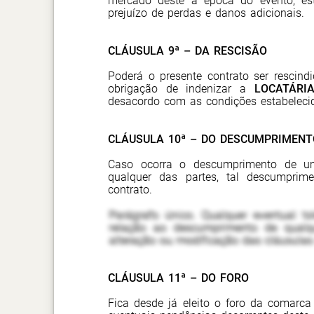
mercado deste à época do evento, es
prejuízo de perdas e danos adicionais.
CLÁUSULA 9ª – DA RESCISÃO
Poderá o presente contrato ser rescind
obrigação de indenizar a
LOCATÁRI
desacordo com as condições estabelecid
CLÁUSULA 10ª – DO DESCUMPRIMENT
Caso ocorra o descumprimento de um
qualquer das partes, tal descumprim
contrato.
Parágrafo único. Qualquer eventual t
relação ao descumprimento de qualqu
alteração ou modificação das cláusulas 
CLÁUSULA 11ª – DO FORO
Fica desde já eleito o foro da comarca 