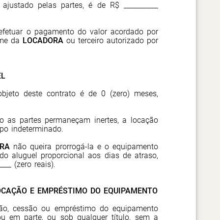
 ajustado pelas partes, é de R$ __________
efetuar o pagamento do valor acordado por
ome da
LOCADORA
ou terceiro autorizado por
EL
bjeto deste contrato é de 0 (
zero
) meses,
so as partes permaneçam inertes, a locação
po indeterminado.
RA
não queira prorrogá-la e o equipamento
do aluguel proporcional aos dias de atraso,
___ (
zero reais).
OCAÇÃO E EMPRÉSTIMO DO EQUIPAMENTO
ão, cessão ou empréstimo do equipamento
ou em parte, ou sob qualquer título, sem a