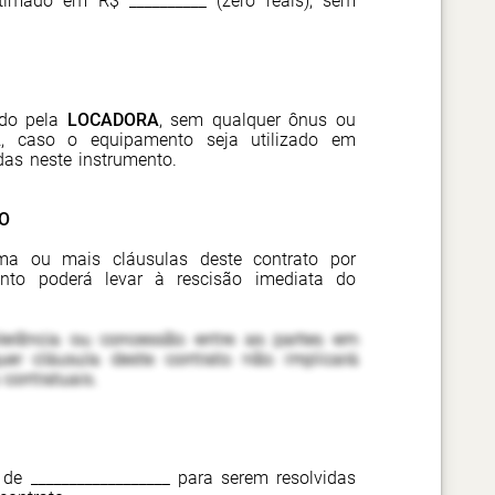
timado em R$ __________ (
zero reais
), sem
ido pela
LOCADORA
, sem qualquer ônus ou
A
, caso o equipamento seja utilizado em
as neste instrumento.
O
a ou mais cláusulas deste contrato por
ento poderá levar à rescisão imediata do
olerância ou concessão entre as partes em
er cláusula deste contrato não implicará
contratuais.
de __________________ para serem resolvidas