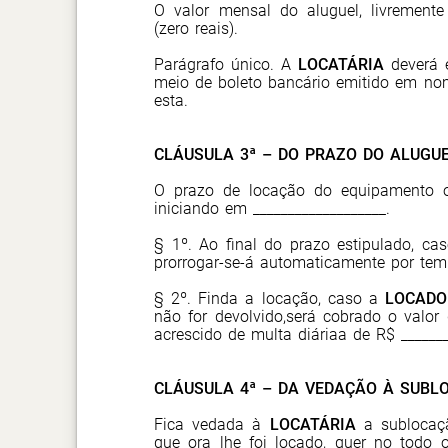
O valor mensal do aluguel, livremente
(
zero reais
).
Parágrafo único. A
LOCATÁRIA
deverá 
meio de boleto bancário emitido em n
esta.
CLÁUSULA 3ª – DO PRAZO DO ALUGU
O prazo de locação do equipamento o
iniciando em ___________________.
§ 1º. Ao final do prazo estipulado, ca
prorrogar-se-á automaticamente por tem
§ 2º. Finda a locação, caso a
LOCADO
não for devolvido,será cobrado o valor 
acrescido de multa diáriaa de R$ _______
CLÁUSULA 4ª – DA VEDAÇÃO À SUBL
Fica vedada à
LOCATÁRIA
a sublocaç
que ora lhe foi locado, quer no todo 