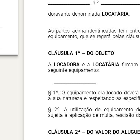
___________________, n.º _________________
___________________,
doravante denominada
LOCATÁRIA
.
As partes acima identificadas têm entre
equipamento, que se regerá pelas cláusu
CLÁUSULA 1ª – DO OBJETO
A
LOCADORA
e a
LOCATÁRIA
firmam e
seguinte equipamento:
___________________
§ 1º. O equipamento ora locado deverá 
a sua natureza e respeitando as especif
§ 2º. A utilização do equipamento d
sujeita à aplicação de multa, rescisão 
CLÁUSULA 2ª – DO VALOR DO ALUGUE