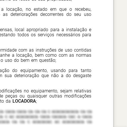
a a locação, no estado em que o recebeu,
o as deteriorações decorrentes do seu uso
ensas, local apropriado para a instalação e
estando todos os serviços necessários para
ormidade com as instruções de uso contidas
panhe a locação, bem como com as normas
m o uso do bem em questão;
vação do equipamento, usando para tanto
sim sua deterioração que não a do desgaste
odificações no equipamento, sejam relativas
de peças ou quaisquer outras modificações
nto da
LOCADORA
;
a caca caca ca ca ca c acacacacaca ca ca
a c ac acacacaca caca cacaca cac a caca
caca ca ca c acacacac ac acacacaca ca