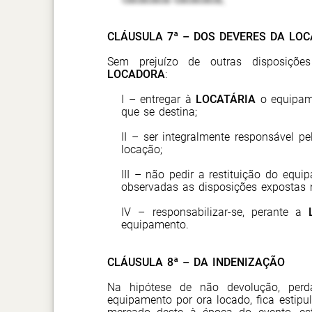
CLÁUSULA 7ª – DOS DEVERES DA LO
Sem prejuízo de outras disposições
LOCADORA
:
I – entregar à
LOCATÁRIA
o equipame
que se destina;
II – ser integralmente responsável pe
locação;
III – não pedir a restituição do equi
observadas as disposições expostas n
IV – responsabilizar-se, perante a
equipamento.
CLÁUSULA 8ª – DA INDENIZAÇÃO
Na hipótese de não devolução, perda
equipamento por ora locado, fica estipu