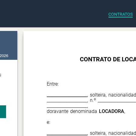
CONTRATOS
 2026
CONTRATO DE LOC
s
Entre:
___________________
, solteira, nacionalida
___________________, n.º _________________
___________________,
doravante denominada
LOCADORA
,
e:
___________________
, solteira, nacionalida