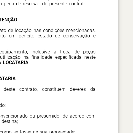
ob pena de rescisão do presente contrato.
UTENÇÃO
rato de locação nas condições mencionadas,
nto em perfeito estado de conservação e
quipamento, inclusive a troca de peças
tilização na finalidade especificada neste
da
LOCATÁRIA
.
ATÁRIA
 deste contrato, constituem deveres da
do;
onvencionado ou presumido, de acordo com
destina;
o como se fosse de sua propriedade;