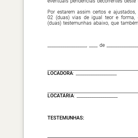
eventuais pendências decorrentes deste 
Por estarem assim certos e ajustados,
02 (duas) vias de igual teor e forma, 
(duas) testemunhas abaixo, que també
__________________, ____ de ______________
LOCADORA
: ___________________
LOCATÁRIA
: ___________________
TESTEMUNHAS: