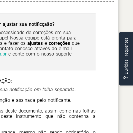
 ajustar sua notificçaão?
ecessidade de correções em sua
cupe! Nossa equipe está pronta para
Dúvidas Frequentes
s e fazer os
ajustes
e
correções
que
contato conosco através do e-mail
.br
e conte com o nosso suporte
AÇÃO:
ua notificação em folha separada.
nção e assinada pelo notificante.
has deste documento, assim como nas folhas
 deste instrumento que não contenha a
urança, mesmo não sendo obrigatório, o