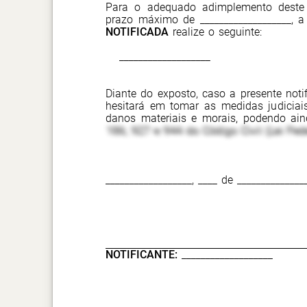
Para o adequado adimplemento deste
prazo máximo de ___________________, a
NOTIFICADA
realize o seguinte:
___________________
Diante do exposto, caso a presente notif
hesitará em tomar as medidas judiciais
danos materiais e morais, podendo ai
186, 927 e 944 do Código Civil (Lei Fede
__________________, ____ de ______________
NOTIFICANTE:
___________________