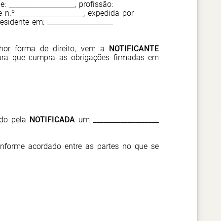
de: ___________________, profissão:
e n.º ___________________, expedida por
residente em: ___________________
lhor forma de direito, vem a
NOTIFICANTE
ra que cumpra as obrigações firmadas em
ado pela
NOTIFICADA
um ___________________
onforme acordado entre as partes no que se