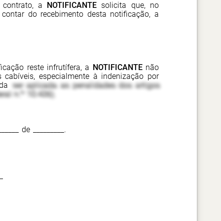
 contrato, a
NOTIFICANTE
solicita que, no
 contar do recebimento desta notificação, a
icação reste infrutífera, a
NOTIFICANTE
não
 cabíveis, especialmente à indenização por
nda
ser aplicada as penalidades dos artigos
ral n.º 10.406).
______ de _________.