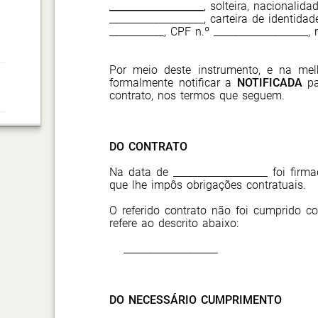
___________________
, solteira, nacionalida
___________________, carteira de identidad
___________, CPF n.º ___________________, 
Por meio deste instrumento, e na me
formalmente notificar a
NOTIFICADA
pa
contrato, nos termos que seguem.
DO CONTRATO
Na data de ___________________ foi firm
que lhe impôs obrigações contratuais.
O referido contrato não foi cumprido c
refere ao descrito abaixo:
___________________
DO NECESSÁRIO CUMPRIMENTO