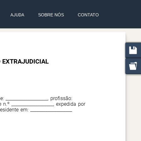
AJUDA
SOBRE NÓS
CONTATO
 EXTRAJUDICIAL
de: ___________________, profissão:
e n.º ___________________, expedida por
residente em: ___________________