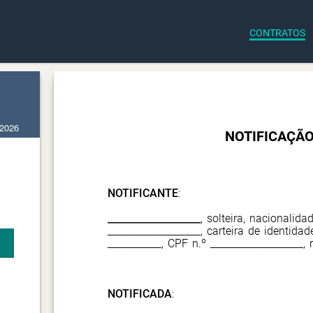
CONTRATOS
 2026
NOTIFICAÇÃO
NOTIFICANTE
:
___________________
, solteira, nacionalida
___________________, carteira de identidad
___________, CPF n.º ___________________, 
NOTIFICADA
: