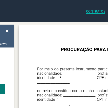
CONTRATOS
×
 2026
PROCURAÇÃO PARA I
Por meio do presente instrumento partic
nacionalidade: ___________________, profis
identidade n.º ___________________, CPF n.
___________________,
nomeio e constituo como minha bastant
nacionalidade: ___________________, profis
identidade n.º ___________________, CPF n.
___________________
,