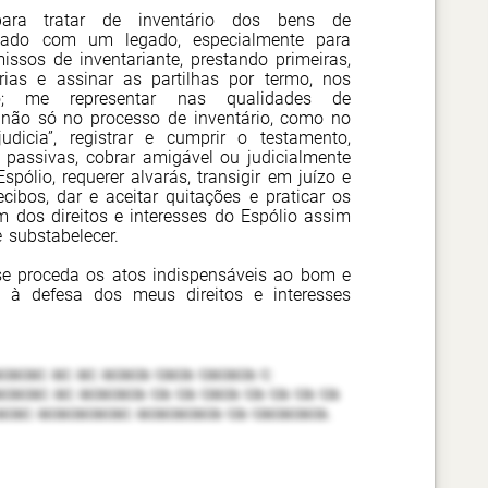
ara tratar de inventário dos bens de
mplado com um legado, especialmente para
issos de inventariante, prestando primeiras,
ias e assinar as partilhas por termo, nos
o; me representar nas qualidades de
 não só no processo de inventário, como no
dicia”, registrar e cumprir o testamento,
passivas, cobrar amigável ou judicialmente
spólio, requerer alvarás, transigir em juízo e
cibos, dar e aceitar quitações e praticar os
 dos direitos e interesses do Espólio assim
 substabelecer.
se proceda os atos indispensáveis ao bom e
 à defesa dos meus direitos e interesses
cacac ac ac acaca caca cacaca c
cacac ac acacaca ca ca caca ca ca ca ca
cac acacacacac acacacaca ca cacacaca.