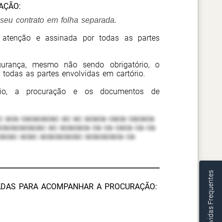
AÇÃO:
eu contrato em folha separada.
 atenção e assinada por todas as partes
urança, mesmo não sendo obrigatório, o
 todas as partes envolvidas em cartório.
rio, a procuração e os documentos de
 aca cacacacac ac ac acaca caca cacaca
cacacacacac ac acacaca ca ca caca ca ca
cacac acac acacacacac acacacaca ca
Dúvidas Frequentes
DAS PARA ACOMPANHAR A PROCURAÇÃO: