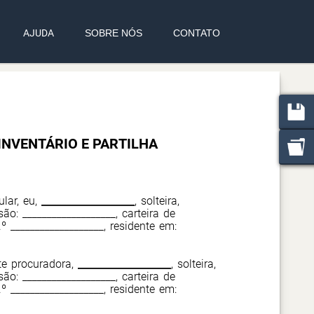
AJUDA
SOBRE NÓS
CONTATO
NVENTÁRIO E PARTILHA
ular, eu,
___________________
, solteira,
são: ___________________, carteira de
º ___________________, residente em:
e procuradora,
___________________
, solteira,
são: ___________________, carteira de
º ___________________, residente em: