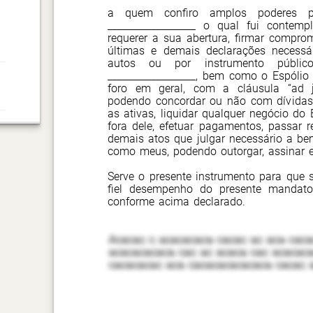
a quem confiro amplos poderes p
__________________ o qual fui conte
requerer a sua abertura, firmar comprom
últimas e demais declarações necessár
autos ou por instrumento públic
__________________, bem como o Espólio
foro em geral, com a cláusula “ad ju
podendo concordar ou não com dívidas 
as ativas, liquidar qualquer negócio do E
fora dele, efetuar pagamentos, passar re
demais atos que julgar necessário a bem
como meus, podendo outorgar, assinar e
Serve o presente instrumento para que 
fiel desempenho do presente mandato
conforme acima declarado.
Acacac c acacacaca cacac ac aca caca
acacacacaca cac ac acaca cac acacaca
cacacacac aca cacacacacacaca cacac a