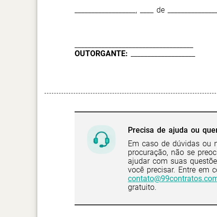
__________________, ____ de ______________
___________________________________
OUTORGANTE:
___________________
Precisa de ajuda ou que
Em caso de dúvidas ou n
procuração, não se preoc
ajudar com suas questõe
você precisar. Entre em 
contato@99contratos.com
gratuito.