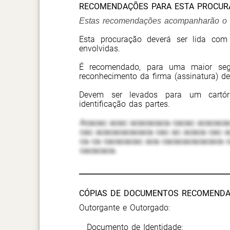
RECOMENDAÇÕES PARA ESTA PROCUR
Estas recomendações acompanharão o s
Esta procuração deverá ser lida com
envolvidas.
É recomendado, para uma maior seg
reconhecimento da firma (assinatura) de
Devem ser levados para um cartó
identificação das partes.
Acacac acac acacacaca cacac acacacac
cac acacacacacaca cac ac acaca cac a
ca ca cacacacac aca cacacacacacaca 
cacacaca.
CÓPIAS DE DOCUMENTOS RECOMENDA
Outorgante e Outorgado:
Documento de Identidade;