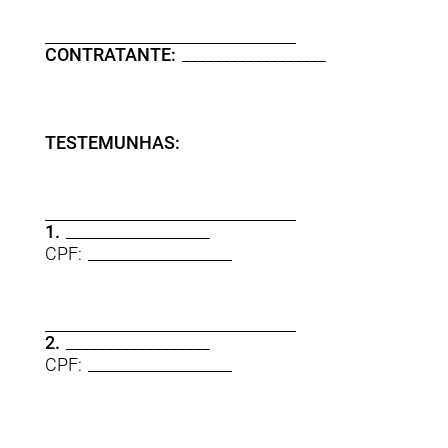
CONTRATANTE:
__________________
TESTEMUNHAS:
1.
__________________
CPF: __________________
2.
__________________
CPF: __________________