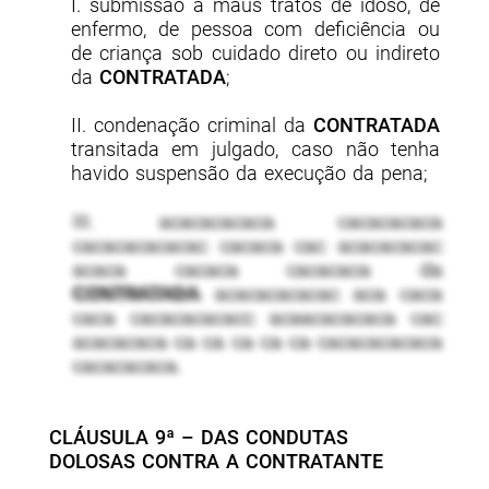
I. submissão a maus tratos de idoso, de
enfermo, de pessoa com deficiência ou
de criança sob cuidado direto ou indireto
da
CONTRATADA
;
II. condenação criminal da
CONTRATADA
transitada em julgado, caso não tenha
havido suspensão da execução da pena;
III. acacacacaca cacacacaca
cacacacacacac cacaca cac acacacacac
acaca cacaca cacacaca da
CONTRATADA
acacacacacac aca caca
caca cacacacacacc acaacacacaca cac
acacacaca ca ca ca ca ca cacacacacaca
cacacacaca.
CLÁUSULA 9ª – DAS CONDUTAS
DOLOSAS CONTRA A CONTRATANTE