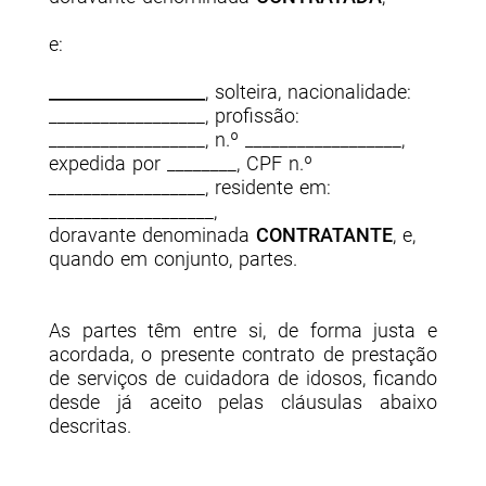
e:
__________________
, solteira, nacionalidade:
__________________, profissão:
__________________, n.º __________________,
expedida por ________, CPF n.º
__________________, residente em:
___________________,
doravante denominada
CONTRATANTE
, e,
quando em conjunto, partes.
As partes têm entre si, de forma justa e
acordada, o presente contrato de prestação
de serviços de cuidadora de idosos, ficando
desde já aceito pelas cláusulas abaixo
descritas.