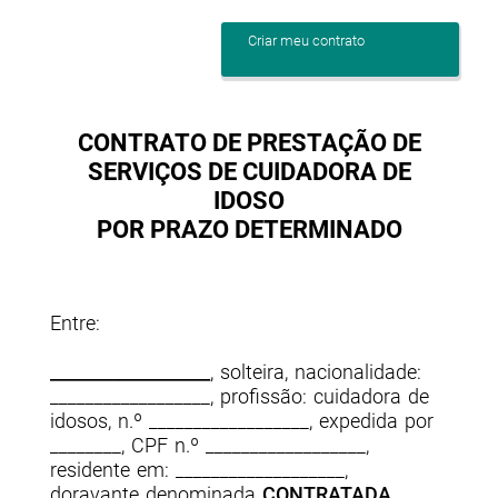
Criar meu contrato
CONTRATO DE PRESTAÇÃO DE
SERVIÇOS DE CUIDADORA DE
IDOSO
POR PRAZO DETERMINADO
Entre:
__________________
, solteira, nacionalidade:
__________________, profissão: cuidadora de
idosos, n.º __________________, expedida por
________, CPF n.º __________________,
residente em: ___________________,
doravante denominada
CONTRATADA
,