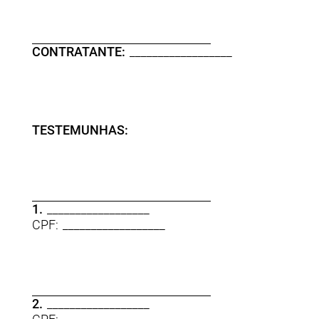
CONTRATANTE:
__________________
TESTEMUNHAS:
1.
__________________
CPF: __________________
2.
__________________