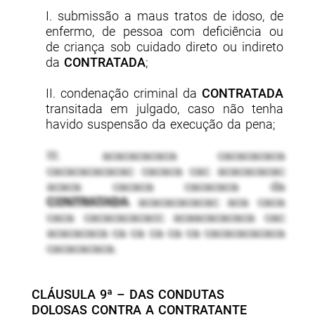
I. submissão a maus tratos de idoso, de
enfermo, de pessoa com deficiência ou
de criança sob cuidado direto ou indireto
da
CONTRATADA
;
II. condenação criminal da
CONTRATADA
transitada em julgado, caso não tenha
havido suspensão da execução da pena;
III. acacacacaca cacacacaca
cacacacacacac cacaca cac acacacacac
acaca cacaca cacacaca da
CONTRATADA
acacacacacac aca caca
caca cacacacacacc acaacacacaca cac
acacacaca ca ca ca ca ca cacacacacaca
cacacacaca.
CLÁUSULA 9ª – DAS CONDUTAS
DOLOSAS CONTRA A CONTRATANTE