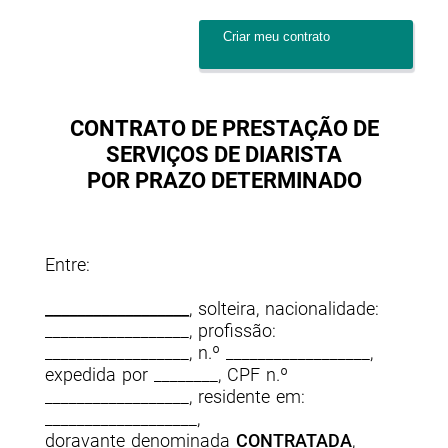
Criar meu contrato
CONTRATO DE PRESTAÇÃO DE
SERVIÇOS DE DIARISTA
POR PRAZO DETERMINADO
Entre:
__________________
, solteira, nacionalidade:
__________________, profissão:
__________________, n.º __________________,
expedida por ________, CPF n.º
__________________, residente em:
___________________,
doravante denominada
CONTRATADA
,