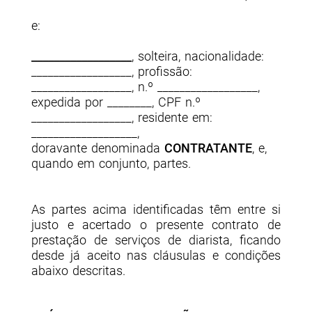
e:
__________________
, solteira, nacionalidade:
__________________, profissão:
__________________, n.º __________________,
expedida por ________, CPF n.º
__________________, residente em:
___________________,
doravante denominada
CONTRATANTE
, e,
quando em conjunto, partes.
As partes acima identificadas têm entre si
justo e acertado o presente contrato de
prestação de serviços de diarista, ficando
desde já aceito nas cláusulas e condições
abaixo descritas.