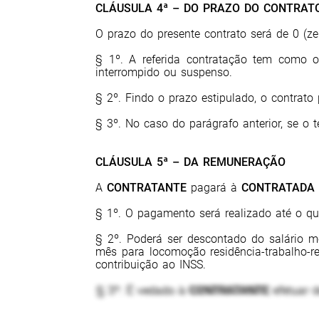
CLÁUSULA 4ª – DO PRAZO DO CONTRAT
O prazo do presente contrato será de 0 (
ze
§ 1º. A referida contratação tem como ob
interrompido ou suspenso.
§ 2º. Findo o prazo estipulado, o contrato
§ 3º. No caso do parágrafo anterior, se o 
CLÁUSULA 5ª – DA REMUNERAÇÃO
A
CONTRATANTE
pagará à
CONTRATADA
§ 1º. O pagamento será realizado até o qu
§ 2º. Poderá ser descontado do salário 
mês para locomoção residência-trabalho-re
contribuição ao INSS.
§ 3º. É vedado à
CONTRATANTE
efetuar d