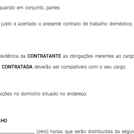
 quando em conjunto, partes.
 justo e acertado o presente contrato de trabalho doméstico
esidência da
CONTRATANTE
as obrigações inerentes ao carg
a
CONTRATADA
deverão ser compatíveis com o seu cargo.
O
ções no domicílio situado no endereço:
LHO
________________ (zero) horas, que serão distribuídas da segui