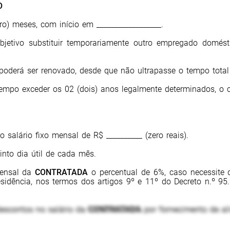
O
ro
) meses, com início em __________________.
jetivo substituir temporariamente outro empregado domésti
 poderá ser renovado, desde que não ultrapasse o tempo total
tempo exceder os 02 (dois) anos legalmente determinados, o c
o salário fixo mensal de R$ __________ (
zero reais
).
into dia útil de cada mês.
mensal da
CONTRATADA
o percentual de 6%, caso necessite de
sidência, nos termos dos artigos 9º e 11º do Decreto n.º 95.
escontos no salário da
CONTRATADA
por fornecimento de ali