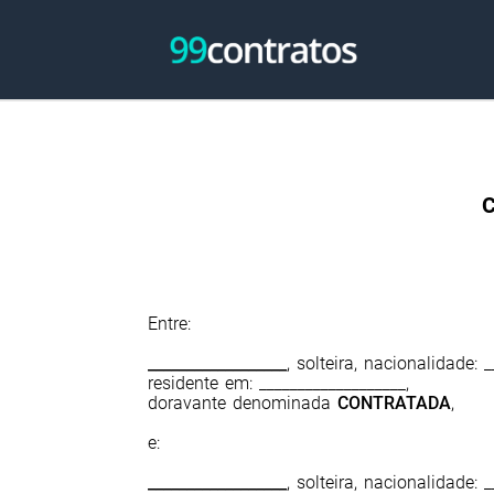
C
Entre:
__________________
, solteira, nacionalidade:
residente em: ___________________,
doravante denominada
CONTRATADA
,
e:
__________________
, solteira, nacionalidade: 