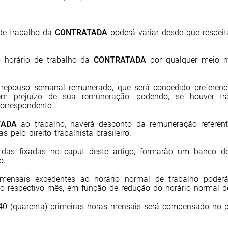
de trabalho da
CONTRATADA
poderá variar desde que respeit
o horário de trabalho da
CONTRATADA
por qualquer meio m
u repouso semanal remunerado, que será concedido prefere
sem prejuízo de sua remuneração, podendo, se houver tr
orrespondente.
TADA
ao trabalho, haverá desconto da remuneração referent
s pelo direito trabalhista brasileiro.
m das fixadas no caput deste artigo, formarão um banco 
o.
 mensais excedentes ao horário normal de trabalho poderã
 respectivo mês, em função de redução do horário normal de 
40 (quarenta) primeiras horas mensais será compensado no 