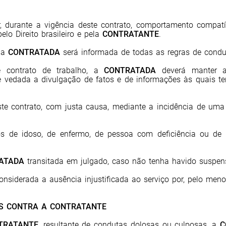
durante a vigência deste contrato, comportamento compatív
elo Direito brasileiro e pela
CONTRATANTE
.
, a
CONTRATADA
será informada de todas as regras de condu
e contrato de trabalho, a
CONTRATADA
deverá manter ab
e vedada a divulgação de fatos e de informações às quais te
ste contrato, com justa causa, mediante a incidência de uma
 de idoso, de enfermo, de pessoa com deficiência ou de c
ATADA
transitada em julgado, caso não tenha havido suspe
siderada a ausência injustificada ao serviço por, pelo menos,
AS CONTRA A CONTRATANTE
TRATANTE
, resultante de condutas dolosas ou culposas, a
C