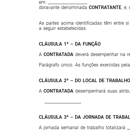
em: ___________________,
doravante denominada
CONTRATANTE
, e,
As partes acima identificadas têm entre si
a seguir estabelecidas.
CLÁUSULA 1ª – DA FUNÇÃO
A
CONTRATADA
deverá desempenhar na r
Parágrafo único. As funções exercidas pel
CLÁUSULA 2ª – DO LOCAL DE TRABALH
A
CONTRATADA
desempenhará suas atribui
__________________
CLÁUSULA 3ª – DA JORNADA DE TRABA
A jornada semanal de trabalho totalizará __