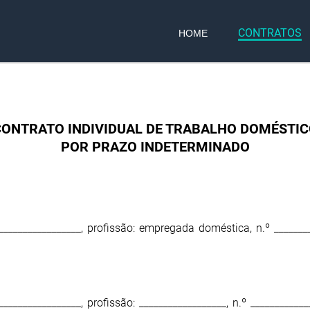
CONTRATOS
HOME
ONTRATO INDIVIDUAL DE TRABALHO DOMÉSTI
POR PRAZO INDETERMINADO
 __________________, profissão: empregada doméstica, n.º _______
__________________, profissão: __________________, n.º ___________