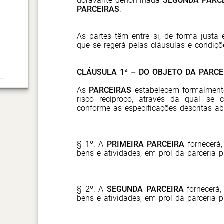
doravante denominada
SEGUNDA PARC
PARCEIRAS
.
As partes têm entre si, de forma justa 
que se regerá pelas cláusulas e condiçõ
CLÁUSULA 1ª – DO OBJETO DA PARCE
As
PARCEIRAS
estabelecem formalmente
risco recíproco, através da qual se
conforme as especificações descritas ab
___________________
§ 1º. A
PRIMEIRA PARCEIRA
fornecerá,
bens e atividades, em prol da parceria p
___________________
§ 2º. A
SEGUNDA PARCEIRA
fornecerá,
bens e atividades, em prol da parceria p
___________________