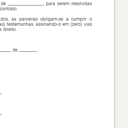
de __________________ para serem resolvidas
contrato.
ados, as parceiras obrigam-se a cumprir o
as) testemunhas, assinando-o em (zero) vias
 direito.
______ de _________.