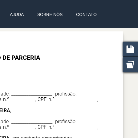
AJUDA
SOBRE NÓS
CONTATO
 DE PARCERIA
dade: ___________________, profissão:
e n.º ___________, CPF n.º ___________________,
EIRA
,
dade: ___________________, profissão:
e n.º ___________, CPF n.º ___________________,