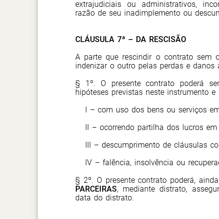
extrajudiciais ou administrativos, inc
razão de seu inadimplemento ou descum
CLÁUSULA 7ª – DA RESCISÃO
A parte que rescindir o contrato sem o
indenizar o outro pelas perdas e danos
§ 1º. O presente contrato poderá ser 
hipóteses previstas neste instrumento e 
I – com uso dos bens ou serviços em
II – ocorrendo partilha dos lucros e
III – descumprimento de cláusulas con
IV – falência, insolvência ou recuper
§ 2º. O presente contrato poderá, aind
PARCEIRAS
, mediante distrato, asseg
data do distrato.