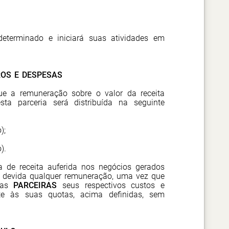
determinado e iniciará suas atividades em
ROS E DESPESAS
 a remuneração sobre o valor da receita
ta parceria será distribuída na seguinte
);
).
ia de receita auferida nos negócios gerados
a devida qualquer remuneração, uma vez que
o as
PARCEIRAS
seus respectivos custos e
nte às suas quotas, acima definidas, sem