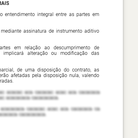
RAIS
 o entendimento integral entre as partes em
 mediante assinatura de instrumento aditivo
 partes em relação ao descumprimento de
o implicará alteração ou modificação das
arcial, de uma disposição do contrato, as
rão afetadas pela disposição nula, valendo
radas.
ac acacac aca cacacac acac aca cacacaca
ac acacacaca cacacacaca.
 acacacaca cacacac acac aca cacacaca ca
acacaca cacacacaca.