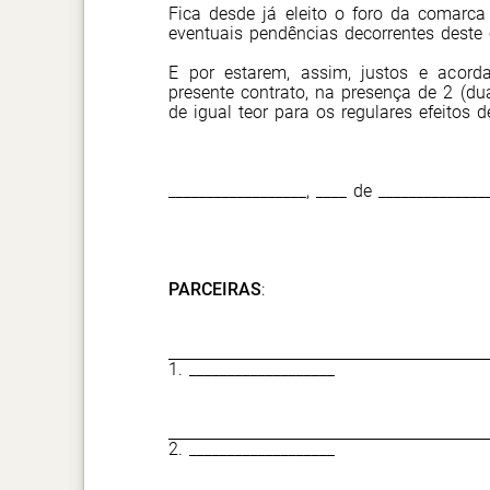
Fica desde já eleito o foro da comarca 
eventuais pendências decorrentes deste 
E por estarem, assim, justos e acord
presente contrato, na presença de 2 (du
de igual teor para os regulares efeitos de
__________________, ____ de ______________
PARCEIRAS
:
1. ___________________
2. ___________________