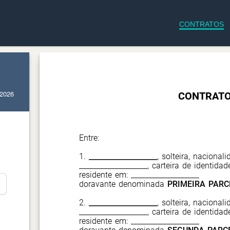
CONTRATOS
 2026
CONTRATO
Entre:
1.
___________________
, solteira, nacionali
___________________, carteira de identidad
residente em: ___________________
doravante denominada
PRIMEIRA PARC
2.
___________________
, solteira, nacionali
___________________, carteira de identidad
residente em: ___________________