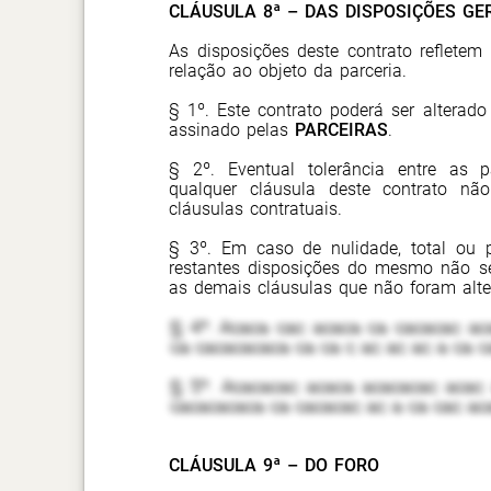
CLÁUSULA 8ª – DAS DISPOSIÇÕES GE
As disposições deste contrato refletem
relação ao objeto da parceria.
§ 1º. Este contrato poderá ser alterado
assinado pelas
PARCEIRAS
.
§ 2º. Eventual tolerância entre as
qualquer cláusula deste contrato nã
cláusulas contratuais.
§ 3º. Em caso de nulidade, total ou p
restantes disposições do mesmo não se
as demais cláusulas que não foram alte
§ 4º. Acaca cac acaca ca cacacac ac
ca cacacacaca ca ca c ac ac ac a ca c
§ 5º. Acacacac acaca acacacac acac
cacacacaca ca cacacac ac a ca cac ac
CLÁUSULA 9ª – DO FORO