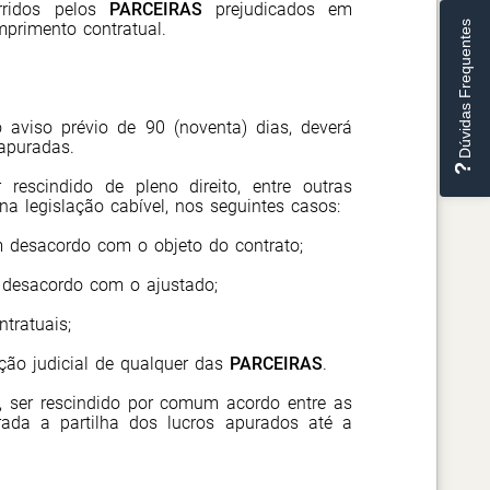
orridos pelos
PARCEIRAS
prejudicados em
Dúvidas Frequentes
primento contratual.
 aviso prévio de 90 (noventa) dias, deverá
 apuradas.
rescindido de pleno direito, entre outras
na legislação cabível, nos seguintes casos:
 desacordo com o objeto do contrato;
m desacordo com o ajustado;
tratuais;
ação judicial de qualquer das
PARCEIRAS
.
a, ser rescindido por comum acordo entre as
urada a partilha dos lucros apurados até a