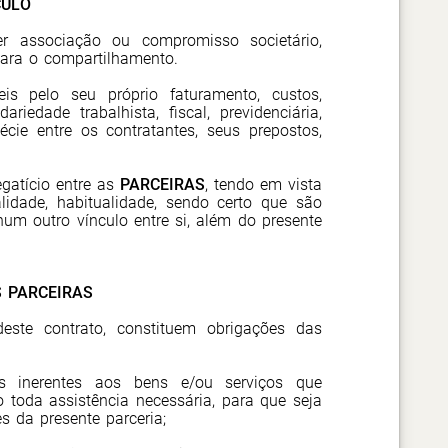
CULO
er associação ou compromisso societário,
para o compartilhamento.
s pelo seu próprio faturamento, custos,
riedade trabalhista, fiscal, previdenciária,
cie entre os contratantes, seus prepostos,
gatício entre as
PARCEIRAS
, tendo em vista
lidade, habitualidade, sendo certo que são
um outro vínculo entre si, além do presente
S PARCEIRAS
este contrato, constituem obrigações das
s inerentes aos bens e/ou serviços que
o toda assistência necessária, para que seja
s da presente parceria;