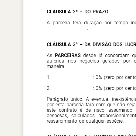
CLÁUSULA 2ª – DO PRAZO
A parceria terá duração por tempo in
___________________.
CLÁUSULA 3ª – DA DIVISÃO DOS LUC
As
PARCEIRAS
desde já concordam que
auferida nos negócios gerados por es
maneira:
1. ___________________: 0% (
zero
por cento
2. ___________________: 0% (
zero
por cento
Parágrafo único. A eventual inexistênc
por esta parceria fará com que não sej
este contrato é de risco, assumind
despesas, calculados proporcionalme
ressarcimento de qualquer espécie.