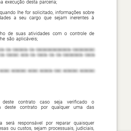
a execução desta parceria;
 quando lhe for solicitado, informações sobre
dades a seu cargo que sejam inerentes à
o de suas atividades com o controle de
he são aplicáveis;
ca ca cacaca ca cacacacacacaca cacacacac
ca cacac aca ca caca ca ca cacacaca caca
acac acacac acac acaca cac acacac acacac
 deste contrato caso seja verificado o
la deste contrato por qualquer uma das
ra será responsável por reparar quaisquer
esas ou custos, sejam processuais, judiciais,