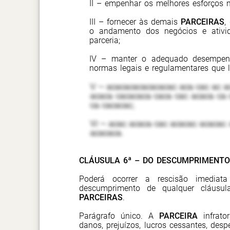
II – empenhar os melhores esforços n
III – fornecer às demais
PARCEIRAS
,
o andamento dos negócios e ativi
parceria;
IV – manter o adequado desempenh
normas legais e regulamentares que l
V – acacacacacacacac aca cac ac a
acaca cacacaca caca cac acaca ca 
ca cacacac;
VI – acac acaca cac acacac acacac 
acacaca.
CLÁUSULA 6ª – DO DESCUMPRIMENTO
Poderá ocorrer a rescisão imediata
descumprimento de qualquer cláusu
PARCEIRAS
.
Parágrafo único. A
PARCEIRA
infrato
danos, prejuízos, lucros cessantes, desp