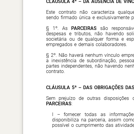
CLÁUSULA 4ª – DA AUSÊNCIA DE VÍN
Este contrato não caracteriza qualqu
sendo firmado única e exclusivamente 
§ 1º. As
PARCEIRAS
são responsávei
despesas e tributos, não havendo solida
societária ou de qualquer forma e espé
empregados e demais colaboradores.
§ 2º. Não haverá nenhum vínculo empre
a inexistência de subordinação, pessoa
partes independentes, não havendo nenh
contrato.
CLÁUSULA 5ª – DAS OBRIGAÇÕES DA
Sem prejuízo de outras disposições d
PARCEIRAS
:
I – fornecer todas as informaçõe
disponibiliza na parceria, assim com
possível o cumprimento das atividade