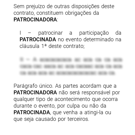
Sem prejuízo de outras disposições deste
contrato, constituem obrigações da
PATROCINADORA
:
I – patrocinar a participação da
PATROCINADA
no evento determinado na
cláusula 1ª deste contrato;
II – A acacacacaca ac aca ca ca aca
caca cac aaca ac aca cacaac aca ca aca
ca aca aca ac acacacacacacac aca ca.
Parágrafo único. As partes acordam que a
PATROCINADORA
não será responsável por
qualquer tipo de acontecimento que ocorra
durante o evento, por culpa ou não da
PATROCINADA
, que venha a atingi-la ou
que seja causado por terceiros.