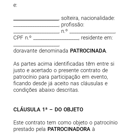
e:
___________________
, solteira, nacionalidade:
___________________, profissão:
___________________, n.º ___________________,
CPF n.º ___________________, residente em:
___________________,
doravante denominada
PATROCINADA
.
As partes acima identificadas têm entre si
justo e acertado o presente contrato de
patrocínio para participação em evento,
ficando desde já aceito nas cláusulas e
condições abaixo descritas.
CLÁUSULA 1ª – DO OBJETO
Este contrato tem como objeto o patrocínio
prestado pela
PATROCINADORA
à