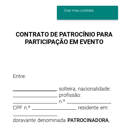
Criar meu contrato
CONTRATO DE PATROCÍNIO
PARA
PARTICIPAÇÃO EM EVENTO
Entre:
___________________
, solteira, nacionalidade:
___________________, profissão:
___________________, n.º ___________________,
CPF n.º ___________________, residente em:
___________________,
doravante denominada
PATROCINADORA
,