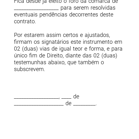
Fica desde já eleito o foro da comarca de
__________________ para serem resolvidas
eventuais pendências decorrentes deste
contrato.
Por estarem assim certos e ajustados,
firmam os signatários este instrumento em
02 (duas) vias de igual teor e forma, e para
único fim de Direito, diante das 02 (duas)
testemunhas abaixo, que também o
subscrevem.
__________________, ____ de
____________________ de _________.
___________________________________