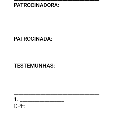
PATROCINADORA:
___________________
___________________________________
PATROCINADA:
___________________
TESTEMUNHAS:
___________________________________
1.
__________________
CPF: __________________
___________________________________