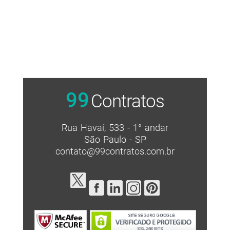
99
Contratos
Rua Havaí, 533 - 1° andar
São Paulo - SP
contato@99contratos.com.br