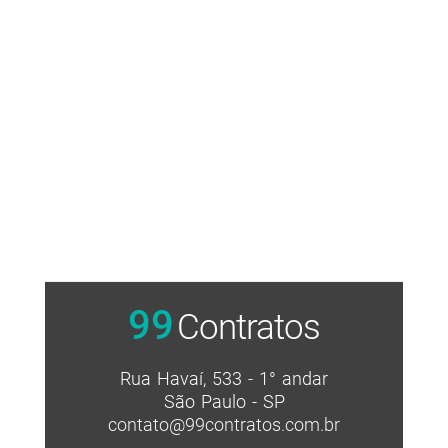
99
Contratos
Rua Havaí, 533 - 1° andar
São Paulo - SP
contato@99contratos.com.br