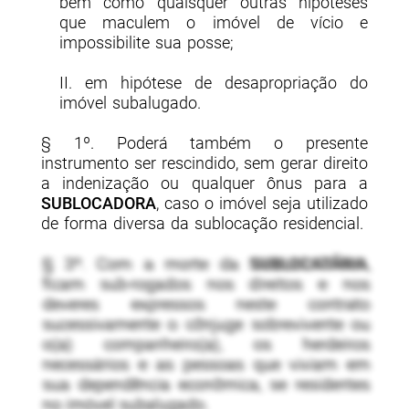
bem como quaisquer outras hipóteses
que maculem o imóvel de vício e
impossibilite sua posse;
II. em hipótese de desapropriação do
imóvel subalugado.
§ 1º. Poderá também o presente
instrumento ser rescindido, sem gerar direito
a indenização ou qualquer ônus para a
SUBLOCADORA
, caso o imóvel seja utilizado
de forma diversa da sublocação residencial.
§ 3º. Com a morte da
SUBLOCATÁRIA
,
ficam sub-rogados nos direitos e nos
deveres expressos neste contrato
sucessivamente o cônjuge sobrevivente ou
o(a) companheiro(a), os herdeiros
necessários e as pessoas que viviam em
sua dependência econômica, se residentes
no imóvel subalugado.