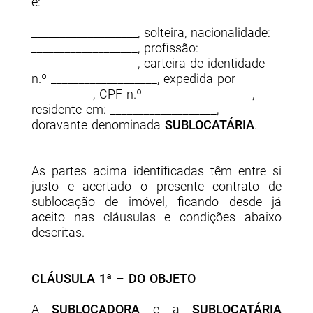
e:
___________________
, solteira, nacionalidade:
___________________, profissão:
___________________, carteira de identidade
n.º ___________________, expedida por
___________, CPF n.º ___________________,
residente em: ___________________,
doravante denominada
SUBLOCATÁRIA
.
As partes acima identificadas têm entre si
justo e acertado o presente contrato de
sublocação de imóvel, ficando desde já
aceito nas cláusulas e condições abaixo
descritas.
CLÁUSULA 1ª – DO OBJETO
A
SUBLOCADORA
e a
SUBLOCATÁRIA