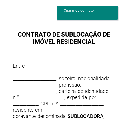
Criar meu contrato
CONTRATO DE SUBLOCAÇÃO DE
IMÓVEL RESIDENCIAL
Entre:
___________________
, solteira, nacionalidade:
___________________, profissão:
___________________, carteira de identidade
n.º ___________________, expedida por
___________, CPF n.º ___________________,
residente em: ___________________,
doravante denominada
SUBLOCADORA
,