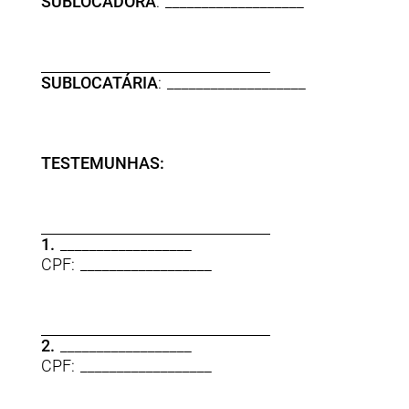
SUBLOCADORA
: ___________________
SUBLOCATÁRIA
: ___________________
TESTEMUNHAS:
1.
__________________
CPF: __________________
2.
__________________
CPF: __________________