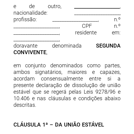
e de outro,
___________________
,
nacionalidade: ___________________,
profissão: ___________________, n.º
___________________, CPF n.º
___________________, residente em:
___________________,
doravante denominada
SEGUNDA
CONVIVENTE
,
em conjunto denominados como partes,
ambos signatários, maiores e capazes,
acordam consensualmente entre si a
presente declaração de dissolução de união
estável que se regerá pelas Leis 9278/96 e
10.406 e nas cláusulas e condições abaixo
descritas.
CLÁUSULA 1ª – DA UNIÃO ESTÁVEL