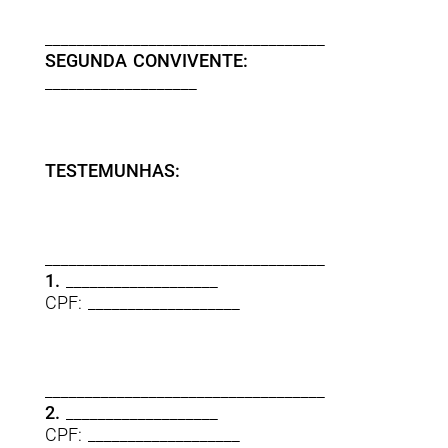
___________________________________
SEGUNDA CONVIVENTE:
___________________
TESTEMUNHAS:
___________________________________
1.
___________________
CPF: ___________________
___________________________________
2.
___________________
CPF: ___________________