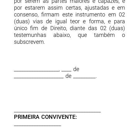
por serem as partes maiores e capazes, e
por estarem assim certas, ajustadas e em
consenso, firmam este instrumento em 02
(duas) vias de igual teor e forma, e para
único fim de Direito, diante das 02 (duas)
testemunhas abaixo, que também o
subscrevem.
__________________, ____ de
____________________ de _________.
___________________________________
PRIMEIRA CONVIVENTE:
___________________