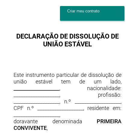
Criar meu contrato
DECLARAÇÃO DE DISSOLUÇÃO DE
UNIÃO ESTÁVEL
Este instrumento particular de dissolução de
união estável tem de um lado,
___________________
, nacionalidade:
___________________, profissão:
___________________, n.º ___________________,
CPF n.º ___________________, residente em:
___________________,
doravante denominada
PRIMEIRA
CONVIVENTE
,