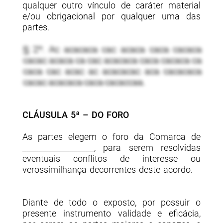
qualquer outro vínculo de caráter material
e/ou obrigacional por qualquer uma das
partes.
§ 2º. Ac acacaca cac acaca caca cacaca
cacac acaca ca cac acacaca caca cacaca ca
caca cac acac ac acacacac aca cacacaca
cacac acacaca caca cacaccaa.
CLÁUSULA 5ª – DO FORO
As partes elegem o foro da Comarca de
__________________, para serem resolvidas
eventuais conflitos de interesse ou
verossimilhança decorrentes deste acordo.
Diante de todo o exposto, por possuir o
presente instrumento validade e eficácia,