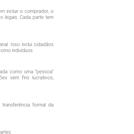
m incluir o comprador, o
s legais. Cada parte tem
al. Isso inclui cidadãos
como indivíduos.
ratada como uma "pessoa"
es sem fins lucrativos,
ransferência formal da
artes.