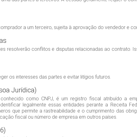
 comprador a um terceiro, sujeita à aprovação do vendedor e co
tas
 resolverão conflitos e disputas relacionadas ao contrato. Is
r os interesses das partes e evitar litígios futuros.
oa Jurídica)
 conhecido como CNPJ, é um registro fiscal atribuído a e
identificar legalmente essas entidades perante a Receita Fed
os que permite a rastreabilidade e o cumprimento das obriga
ficação fiscal ou número de empresa em outros países.
06)