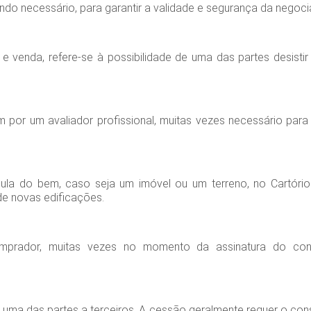
ndo necessário, para garantir a validade e segurança da negoc
enda, refere-se à possibilidade de uma das partes desistir 
por um avaliador profissional, muitas vezes necessário para 
cula do bem, caso seja um imóvel ou um terreno, no Cartório
e novas edificações.
mprador, muitas vezes no momento da assinatura do cont
e uma das partes a terceiros. A cessão geralmente requer o con