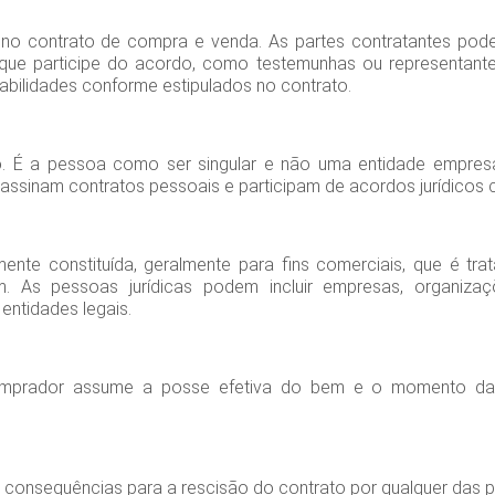
 no contrato de compra e venda. As partes contratantes pode
 que participe do acordo, como testemunhas ou representante
sabilidades conforme estipulados no contrato.
o. É a pessoa como ser singular e não uma entidade empresari
assinam contratos pessoais e participam de acordos jurídicos 
ente constituída, geralmente para fins comerciais, que é t
As pessoas jurídicas podem incluir empresas, organizaçõ
 entidades legais.
mprador assume a posse efetiva do bem e o momento da t
 consequências para a rescisão do contrato por qualquer das p