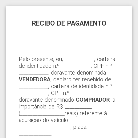
RECIBO DE PAGAMENTO
Pelo presente, eu, ____________, carteira
de identidade n.º ____________, CPF n.º
____________, doravante denominada
VENDEDORA
, declaro ter recebido de
____________, carteira de identidade n.º
____________, CPF n.º ____________,
doravante denominado
COMPRADOR
, a
importância de R$ ___________
(__________________reais) referente à
aquisição do veículo
_____________________, placa:
_____________.