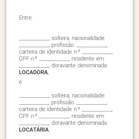
Entre:
____________, solteira, nacionalidade:
____________, profissão: ____________,
carteira de identidade n.º ____________,
CPF n.º ____________, residente em:
____________, doravante denominada
LOCADORA
,
e:
____________, solteira, nacionalidade:
____________, profissão: ____________,
carteira de identidade n.º ____________,
CPF n.º ____________, residente em:
____________, doravante denominada
LOCATÁRIA
.