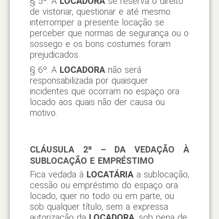
§ 5º. A
LOCADORA
se reserva o direito
de vistoriar, questionar e até mesmo
interromper a presente locação se
perceber que normas de segurança ou o
sossego e os bons costumes foram
prejudicados.
§ 6º. A
LOCADORA
não será
responsabilizada por quaisquer
incidentes que ocorram no espaço ora
locado aos quais não der causa ou
motivo.
CLÁUSULA 2ª – DA VEDAÇÃO À
SUBLOCAÇÃO E EMPRÉSTIMO
Fica vedada à
LOCATÁRIA
a sublocação,
cessão ou empréstimo do espaço ora
locado, quer no todo ou em parte, ou
sob qualquer título, sem a expressa
autorização da
LOCADORA
, sob pena de