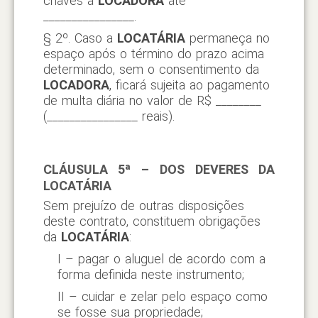
chaves à
LOCADORA
até
________________.
§ 2º. Caso a
LOCATÁRIA
permaneça no
espaço após o término do prazo acima
determinado, sem o consentimento da
LOCADORA
, ficará sujeita ao pagamento
de multa diária no valor de R$ ________
(________________ reais).
CLÁUSULA 5ª – DOS DEVERES DA
LOCATÁRIA
Sem prejuízo de outras disposições
deste contrato, constituem obrigações
da
LOCATÁRIA
:
I – pagar o aluguel de acordo com a
forma definida neste instrumento;
II – cuidar e zelar pelo espaço como
se fosse sua propriedade;