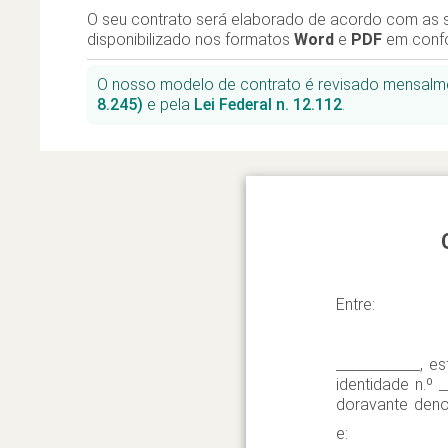
O seu contrato será elaborado de acordo com as s
disponibilizado nos formatos
Word
e
PDF
em conf
O nosso modelo de contrato é revisado mensal
8.245)
e pela
Lei Federal n. 12.112
.
Entre:
____________, es
identidade n.º _
doravante den
e: