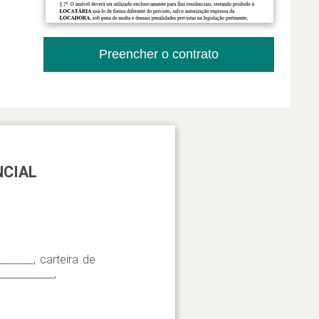
Preencher o contrato
NCIAL
_______, carteira de
___________,