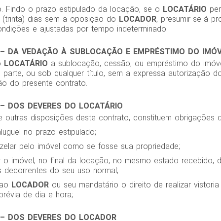
o. Findo o prazo estipulado da locação, se o
LOCATÁRIO
per
 (trinta) dias sem a oposição do
LOCADOR
, presumir-se-á p
dições e ajustadas por tempo indeterminado.
 – DA VEDAÇÃO À SUBLOCAÇÃO E EMPRÉSTIMO DO IMÓ
o
LOCATÁRIO
a sublocação, cessão, ou empréstimo do imóve
 parte, ou sob qualquer título, sem a expressa autorização 
ão do presente contrato.
 – DOS DEVERES DO LOCATÁRIO
e outras disposições deste contrato, constituem obrigações
luguel no prazo estipulado;
 zelar pelo imóvel como se fosse sua propriedade;
er o imóvel, no final da locação, no mesmo estado recebido,
s decorrentes do seu uso normal;
r ao
LOCADOR
ou seu mandatário o direito de realizar vistori
révia de dia e hora;
 – DOS DEVERES DO LOCADOR