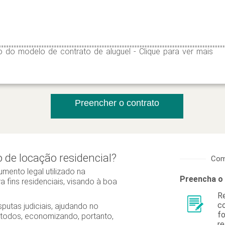
 do modelo de contrato de aluguel - Clique para ver mais
Preencher o contrato
 de locação residencial?
Com
umento legal utilizado na
Preencha o
 fins residenciais, visando à boa
Re
co
isputas judiciais, ajudando no
fo
 todos, economizando, portanto,
re