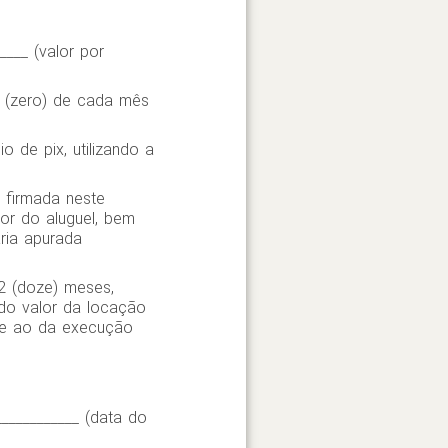
____ (valor por
_ (zero) de cada mês
 de pix, utilizando a
 firmada neste
lor do aluguel, bem
ria apurada
12 (doze) meses,
 do valor da locação
nte ao da execução
___________ (data do