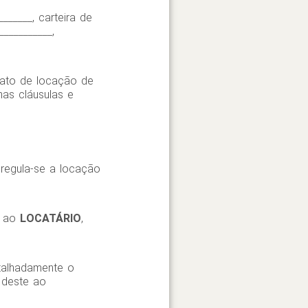
_______, carteira de
___________,
trato de locação de
nas cláusulas e
 regula-se a locação
ao
LOCATÁRIO
,
talhadamente o
 deste ao