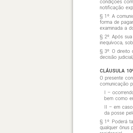
condições com
notificação exp
§ 1º. A comuni
forma de pagam
examinada a do
§ 2º. Após sua
inequívoca, so
§ 3º. O direit
decisão judicia
CLÁUSULA 10
O presente con
comunicação pr
I – ocorrendo
bem como em 
II – em caso
da posse pe
§ 1º. Poderá t
qualquer ônus 