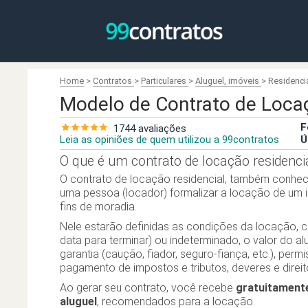
Home
>
Contratos
>
Particulares
>
Aluguel, imóveis
>
Residenci
Modelo de Contrato de Loca
F
1744 avaliações
Leia as opiniões de quem utilizou a 99contratos
Ú
O que é um contrato de locação residenci
O contrato de locação residencial, também conheci
uma pessoa (locador) formalizar a locação de um im
fins de moradia.
Nele estarão definidas as condições da locação,
data para terminar) ou indeterminado, o valor do 
garantia (caução, fiador, seguro-fiança, etc.), per
pagamento de impostos e tributos, deveres e direit
Ao gerar seu contrato, você recebe
gratuitament
aluguel
, recomendados para a locação.