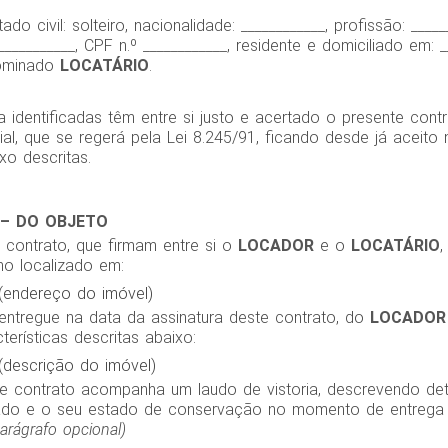
tado civil: solteiro, nacionalidade: ____________, profissão: _____
___________, CPF n.º ____________, residente e domiciliado em: _
ominado
LOCATÁRIO
.
a identificadas têm entre si justo e acertado o presente con
ial, que se regerá pela Lei 8.245/91, ficando desde já aceito 
xo descritas.
 – DO OBJETO
 contrato, que firmam entre si o
LOCADOR
e o
LOCATÁRIO
,
no localizado em:
 (endereço do imóvel)
 entregue na data da assinatura deste contrato, do
LOCADOR
terísticas descritas abaixo:
 (descrição do imóvel)
te contrato acompanha um laudo de vistoria, descrevendo de
cado e o seu estado de conservação no momento de entrega
arágrafo opcional)