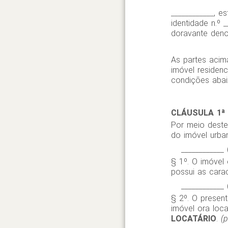
____________, es
identidade n.º _
doravante den
As partes acim
imóvel residenc
condições abai
CLÁUSULA 1ª
Por meio deste
do imóvel urba
____________
§ 1º. O imóvel
possui as carac
____________
§ 2º. O presen
imóvel ora lo
LOCATÁRIO
.
(p