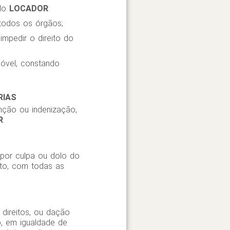
 do
LOCADOR
:
 todos os órgãos;
impedir o direito do
óvel, constando
RIAS
enção ou indenização,
R
.
 por culpa ou dolo do
ato, com todas as
.
ireitos, ou dação
o, em igualdade de