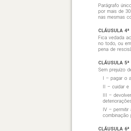
Parágrafo únic
por mais de 30
nas mesmas con
CLÁUSULA 4ª
Fica vedada a
no todo, ou em
pena de rescis
CLÁUSULA 5ª
Sem prejuízo d
I – pagar o a
II – cuidar e
III – devolv
deterioraçõe
IV – permiti
combinação p
CLÁUSULA 6ª