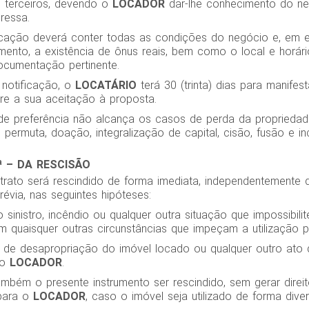
 terceiros, devendo o
LOCADOR
dar-lhe conhecimento do ne
ressa.
cação deverá conter todas as condições do negócio e, em es
ento, a existência de ônus reais, bem como o local e horár
cumentação pertinente.
 notificação, o
LOCATÁRIO
terá 30 (trinta) dias para manifes
bre a sua aceitação à proposta.
o de preferência não alcança os casos de perda da proprieda
l, permuta, doação, integralização de capital, cisão, fusão e i
ª – DA RESCISÃO
trato será rescindido de forma imediata, independentemente 
évia, nas seguintes hipóteses:
 sinistro, incêndio ou qualquer outra situação que impossibili
quaisquer outras circunstâncias que impeçam a utilização p
 de desapropriação do imóvel locado ou qualquer outro ato 
lo
LOCADOR
.
ambém o presente instrumento ser rescindido, sem gerar direi
para o
LOCADOR
, caso o imóvel seja utilizado de forma div