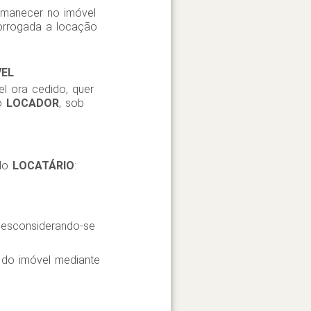
manecer no imóvel
rorrogada a locação
VEL
l ora cedido, quer
do
LOCADOR
, sob
 do
LOCATÁRIO
:
 desconsiderando-se
a do imóvel mediante