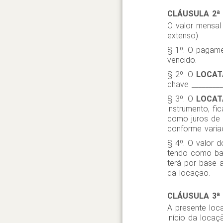
CLÁUSULA 2ª
O valor mensal 
extenso).
§ 1º. O pagame
vencido.
§ 2º. O
LOCAT
chave _________
§ 3º. O
LOCAT
instrumento, fi
como juros de 
conforme varia
§ 4º. O valor 
tendo como bas
terá por base 
da locação.
CLÁUSULA 3ª
A presente loc
início da locaçã