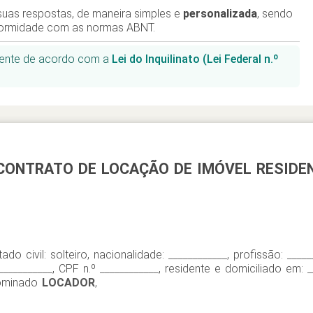
uas respostas, de maneira simples e
personalizada
, sendo
ormidade com as normas ABNT.
mente de acordo com a
Lei do Inquilinato (Lei Federal n.º
CONTRATO DE LOCAÇÃO DE IMÓVEL RESIDE
tado civil: solteiro, nacionalidade: ____________, profissão: _____
___________, CPF n.º ____________, residente e domiciliado em: _
ominado
LOCADOR
,