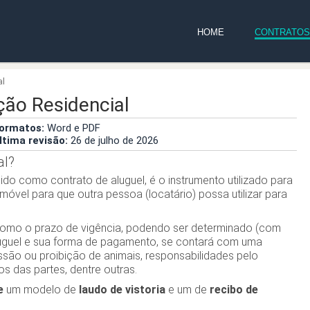
HOME
CONTRATOS
al
ção Residencial
ormatos:
Word e PDF
ltima revisão:
26 de julho de 2026
al?
do como contrato de aluguel, é o instrumento utilizado para
óvel para que outra pessoa (locatário) possa utilizar para
 como o prazo de vigência, podendo ser determinado (com
aluguel e sua forma de pagamento, se contará com uma
missão ou proibição de animais, responsabilidades pelo
os das partes, dentre outras.
e
um modelo de
laudo de vistoria
e um de
recibo de