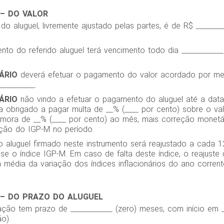
 – DO VALOR
do aluguel, livremente ajustado pelas partes, é de R$ ________
nto do referido aluguel terá vencimento todo dia ___________
ÁRIO
deverá efetuar o pagamento do valor acordado por meio
__________.
ÁRIO
não vindo a efetuar o pagamento do aluguel até a data
ca obrigado a pagar multa de __% (____ por cento) sobre o va
mora de __% (____ por cento) ao mês, mais correção monetá
ção do IGP-M no período.
do aluguel firmado neste instrumento será reajustado a cada 
e o índice IGP-M. Em caso de falta deste índice, o reajuste
a média da variação dos índices inflacionários do ano corre
 – DO PRAZO DO ALUGUEL
ação tem prazo de ____________ (zero) meses, com início em _
o).