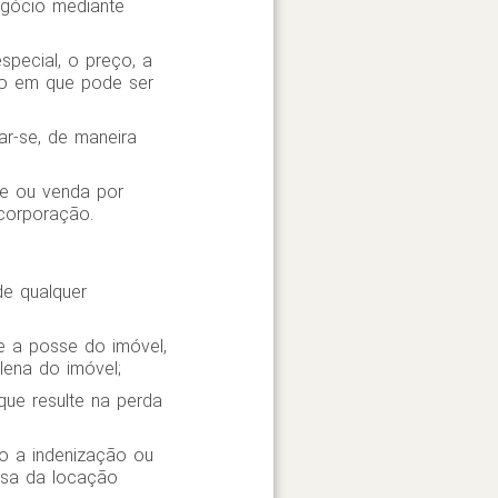
gócio mediante
pecial, o preço, a
io em que pode ser
tar-se, de maneira
de ou venda por
ncorporação.
de qualquer
te a posse do imóvel,
lena do imóvel;
que resulte na perda
to a indenização ou
ersa da locação