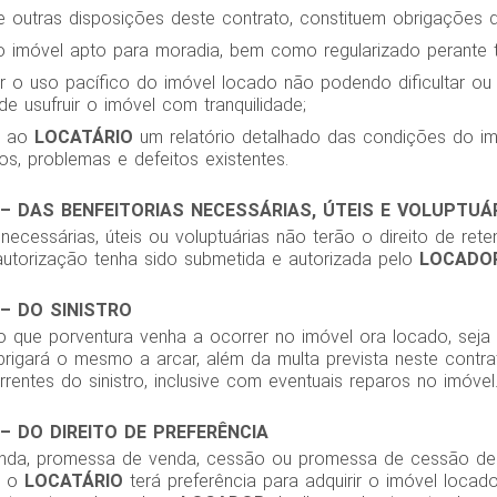
e outras disposições deste contrato, constituem obrigações
 o imóvel apto para moradia, bem como regularizado perante
r o uso pacífico do imóvel locado não podendo dificultar ou 
e usufruir o imóvel com tranquilidade;
er ao
LOCATÁRIO
um relatório detalhado das condições do im
os, problemas e defeitos existentes.
– DAS BENFEITORIAS NECESSÁRIAS, ÚTEIS E VOLUPTUÁ
 necessárias, úteis ou voluptuárias não terão o direito de ret
torização tenha sido submetida e autorizada pelo
LOCADO
– DO SINISTRO
ro que porventura venha a ocorrer no imóvel ora locado, seja
brigará o mesmo a arcar, além da multa prevista neste contr
entes do sinistro, inclusive com eventuais reparos no imóvel
– DO DIREITO DE PREFERÊNCIA
da, promessa de venda, cessão ou promessa de cessão de d
, o
LOCATÁRIO
terá preferência para adquirir o imóvel locad