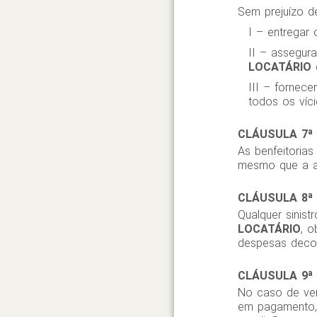
Sem prejuízo d
I – entregar
II – assegura
LOCATÁRIO
d
III – fornec
todos os víci
CLÁUSULA 7ª 
As benfeitorias
mesmo que a au
CLÁUSULA 8ª 
Qualquer sinist
LOCATÁRIO
, o
despesas decorr
CLÁUSULA 9ª 
No caso de ven
em pagamento