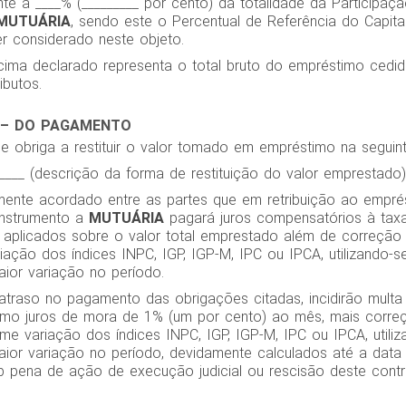
te à ____% (_________ por cento) da totalidade da Participaçã
MUTUÁRIA
, sendo este o Percentual de Referência do Capita
r considerado neste objeto.
cima declarado representa o total bruto do empréstimo cedido
ibutos.
 – DO PAGAMENTO
e obriga a restituir o valor tomado em empréstimo na seguin
_____ (descrição da forma de restituição do valor emprestado)
remente acordado entre as partes que em retribuição ao empré
 instrumento a
MUTUÁRIA
pagará juros compensatórios à tax
 aplicados sobre o valor total emprestado além de correção
ação dos índices INPC, IGP, IGP-M, IPC ou IPCA, utilizando-s
aior variação no período.
atraso no pagamento das obrigações citadas, incidirão mult
mo juros de mora de 1% (um por cento) ao mês, mais correç
e variação dos índices INPC, IGP, IGP-M, IPC ou IPCA, utiliz
aior variação no período, devidamente calculados até a data 
 pena de ação de execução judicial ou rescisão deste contr