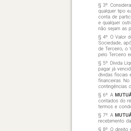
§ 3º. Considera
qualquer tipo e
conta de parti
e qualquer outr
não sejam as pa
§ 4º. O Valor 
Sociedade, apó
de Terceiro, o
pelo Terceiro e
§ 5º. Dívida Lí
pagar já vencid
dívidas fiscais
financeiras. N
contingências 
§ 6º. A
MUTUÁ
contados do re
termos e condi
§ 7º. A
MUTUÁ
recebimento da
§ 8º. O direit