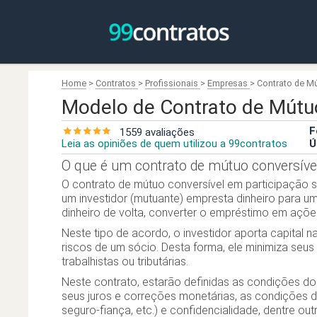
Home
>
Contratos
>
Profissionais
>
Empresas
>
Contrato de M
Modelo de Contrato de Mútu
F
1559 avaliações
Leia as opiniões de quem utilizou a 99contratos
Ú
O que é um contrato de mútuo conversível
O contrato de mútuo conversível em participação 
um investidor (mutuante) empresta dinheiro para u
dinheiro de volta, converter o empréstimo em açõe
Neste tipo de acordo, o investidor aporta capital
riscos de um sócio. Desta forma, ele minimiza seus
trabalhistas ou tributárias.
Neste contrato, estarão definidas as condições d
seus juros e correções monetárias, as condições d
seguro-fiança, etc.) e confidencialidade, dentre out