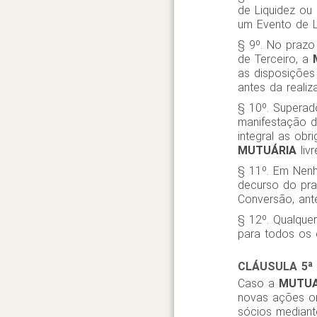
de Liquidez ou
um Evento de L
§ 9º. No prazo
de Terceiro, a
as disposições
antes da reali
§ 10º. Superado
manifestação 
integral as ob
MUTUÁRIA
liv
§ 11º. Em Nen
decurso do praz
Conversão, ant
§ 12º. Qualque
para todos os e
CLÁUSULA 5ª
Caso a
MUTU
novas ações ord
sócios mediant