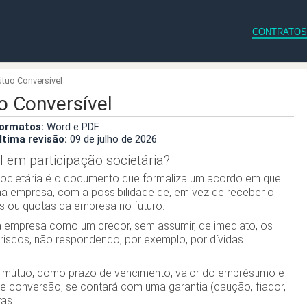
CONTRATOS
útuo Conversível
o Conversível
ormatos:
Word e PDF
ltima revisão:
09 de julho de 2026
 em participação societária?
societária é o documento que formaliza um acordo em que
ma empresa, com a possibilidade de, em vez de receber o
s ou quotas da empresa no futuro.
 na empresa como um credor, sem assumir, de imediato, os
 riscos, não respondendo, por exemplo, por dívidas
o mútuo, como prazo de vencimento, valor do empréstimo e
e conversão, se contará com uma garantia (caução, fiador,
ras.