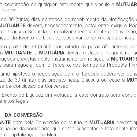
 à celebração de qualquer instrumento que vincule a
MUTUÁR
iquidez.
 de 30 (trinta) dias contados do recebimento da Notificação
MUTUANTE
deverá, necessariamente, optar entre exigir o P
 da Cláusula Segunda, ou realizar imediatamente a Conversão
zação do Evento de Liquidez, observando-se o disposto nesta 
 o prazo de 30 (trinta) dias, citado no parágrafo anterior, s
da
MUTUANTE
, a
MUTUÁRIA
deverá realizar o Pagamento, q
rigações previstas neste Instrumento em relação à
MUTUANT
re para negociar com o Terceiro, nos termos da Proposta Firm
huma hipótese a negociação com o Terceiro poderá ser con
o de 30 (trinta) dias previsto nesta Cláusula ou, caso a
MUT
es da conclusão da Conversão.
r Evento de Liquidez em violação a este contrato será consid
feitos legais.
 – DA CONVERSÃO
ANTE
opte pela Conversão do Mútuo, a
MUTUÁRIA
deverá a
inárias da sociedade, que serão subscritas e totalmente inte
e a capitalização do Mútuo.