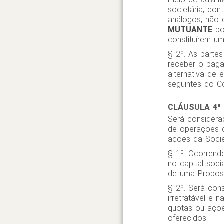
societária, co
análogos, não 
MUTUANTE
pos
constituírem um
§ 2º. As partes
receber o paga
alternativa de 
seguintes do Có
CLÁUSULA 4ª 
Será considera
de operações c
ações da Socie
§ 1º. Ocorrend
no capital soc
de uma Propost
§ 2º. Será cons
irretratável e
quotas ou açõe
oferecidos.