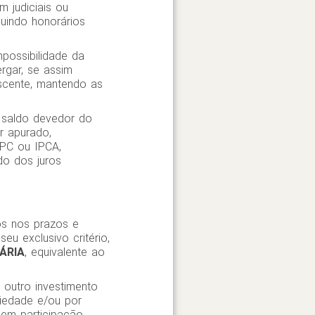
m judiciais ou
luindo honorários
possibilidade da
rgar, se assim
escente, mantendo as
o saldo devedor do
r apurado,
IPC ou IPCA,
do dos juros
os nos prazos e
eu exclusivo critério,
ÁRIA
, equivalente ao
 outro investimento
ciedade e/ou por
 em participação