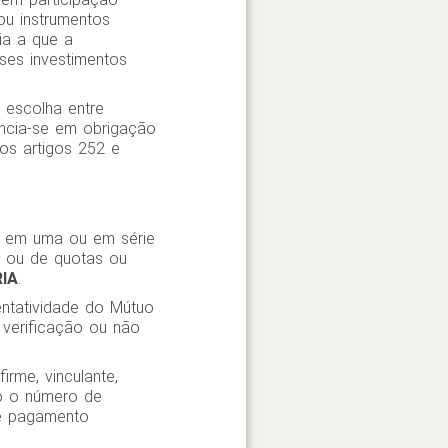
ou instrumentos
ia a que a
ses investimentos
 escolha entre
ncia-se em obrigação
os artigos 252 e
, em uma ou em série
e ou de quotas ou
IA
.
entatividade do Mútuo
 verificação ou não
rme, vinculante,
do o número de
de pagamento