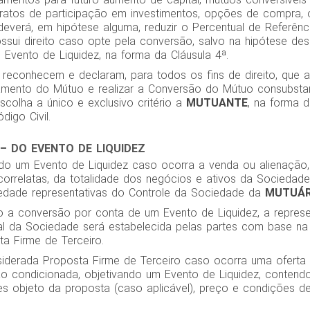
ntratos de participação em investimentos, opções de compra, 
deverá, em hipótese alguma, reduzir o Percentual de Referênc
sui direito caso opte pela conversão, salvo na hipótese des
 Evento de Liquidez, na forma da Cláusula 4ª.
 reconhecem e declaram, para todos os fins de direito, que a
mento do Mútuo e realizar a Conversão do Mútuo consubsta
escolha a único e exclusivo critério a
MUTUANTE
, na forma d
digo Civil.
– DO EVENTO DE LIQUIDEZ
do um Evento de Liquidez caso ocorra a venda ou alienação
orrelatas, da totalidade dos negócios e ativos da Sociedad
dade representativas do Controle da Sociedade da
MUTUÁR
o a conversão por conta de um Evento de Liquidez, a repres
ial da Sociedade será estabelecida pelas partes com base na
a Firme de Terceiro.
iderada Proposta Firme de Terceiro caso ocorra uma oferta fi
 não condicionada, objetivando um Evento de Liquidez, conten
s objeto da proposta (caso aplicável), preço e condições 