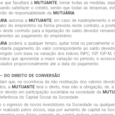
se que facultará à
MUTUANTE
, tomar todas as medidas, seja
visando satisfazer o crédito, sendo que todas as despesas, inc
erão de responsabilidade da
MUTUÁRIA
.
RIA
autoriza a
MUTUANTE
, em caso de inadimplemento e im
alor do empréstimo na forma prevista neste contrato, a poste
zo deste contrato para a liquidação do saldo devedor reman
ferentes ao pagamento do empréstimo.
RIA
poderá, a qualquer tempo, quitar total ou parcialmente 
diante pagamento do valor correspondente ao saldo devedo
rrigido com base na variação dos índices INPC, IGP, IGP-M, 
 índice que apresentar a maior variação no período, e acresci
lculados proporcionalmente até a data do pagamento.
 – DO DIREITO DE CONVERSÃO
dam que, na ocorrência da não restituição dos valores devid
dos, a
MUTUANTE
terá o direto, mas não a obrigação, de, a s
lor devido em participação societária na sociedade da
MUTU
Referência do Capital Social da Sociedade.
o o ingresso de novos investidores na Sociedade ou qualquer
 realizado pelos sócios, seja por aumento de capital na So
amentos para futuro aumento de capital, mútuos conversíveis