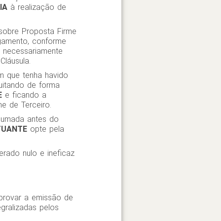
IA
à realização de
 sobre Proposta Firme
agamento, conforme
, necessariamente
Cláusula.
em que tenha havido
uitando de forma
E
e ficando a
e de Terceiro.
sumada antes do
UANTE
opte pela
erado nulo e ineficaz
provar a emissão de
gralizadas pelos