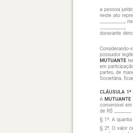
a pessoa jurídi
neste ato repr
____________, na
____________,
doravante den
Considerando-se
possuidor legít
MUTUANTE
tem
em participaçã
partes, de man
Societária, fic
CLÁUSULA 1ª
A
MUTUANTE
conversível em
de R$ ________ 
§ 1º. A quanti
§ 2º. O valor 