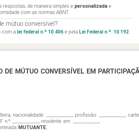
s respostas, de maneira simples e
personalizada
e
ormidade com as normas ABNT.
 de mútuo conversível?
do com a
lei federal n.º 10.406
e pela
Lei Federal n.º. 10.192
.
 DE MÚTUO CONVERSÍVEL EM PARTICIPAÇÃ
lteira, nacionalidade: ____________, profissão: ____________, cart
F n.º ____________, residente em: ____________,
ominada
MUTUANTE
,