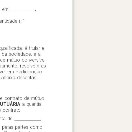
 em ____________,
entidade n.º
alificada, é titular e
l da sociedade, e a
 de mútuo conversível
trumento, resolvem as
vel em Participação
 abaixo descritas.
nte contrato de mútuo
UTUÁRIA
a quantia
e contrato.
ata de _____________.
o pelas partes como