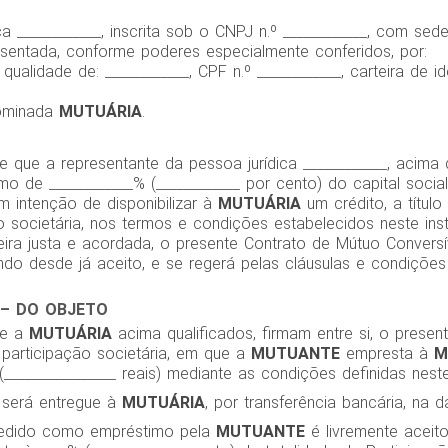
ca ____________, inscrita sob o CNPJ n.º ____________, com sede
esentada, conforme poderes especialmente conferidos, por:
 qualidade de: ____________, CPF n.º ____________, carteira de id
ominada
MUTUÁRIA
.
 que a representante da pessoa jurídica ____________, acima qu
imo de ____________% (____________ por cento) do capital socia
 intenção de disponibilizar à
MUTUÁRIA
um crédito, a título
o societária, nos termos e condições estabelecidos neste ins
eira justa e acordada, o presente Contrato de Mútuo Conversí
ando desde já aceito, e se regerá pelas cláusulas e condições
 – DO OBJETO
e a
MUTUÁRIA
acima qualificados, firmam entre si, o prese
 participação societária, em que a
MUTUANTE
empresta à
M
(________________ reais) mediante as condições definidas nest
a será entregue à
MUTUÁRIA
, por transferência bancária, na d
cedido como empréstimo pela
MUTUANTE
é livremente aceit