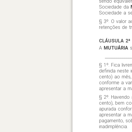
sendo equivalen
Sociedade da
Sociedade a se
§ 3º. O valor a
retenções de tr
CLÁUSULA 2ª
A
MUTUÁRIA
s
____________
§ 1º. Fica liv
definida neste
cento) ao mês,
conforme a vari
apresentar a m
§ 2º. Havendo 
cento), bem co
apurada conform
apresentar a m
pagamento, sob
inadimplência.