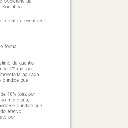
o Societária da
l Social da
, sujeito a eventuais
te forma:
stimo da quantia
a de 1% (um por
 monetária apurada
e o índice que
a de 10% (dez por
ão monetária,
ando-se o índice que
do efetivo
ato por