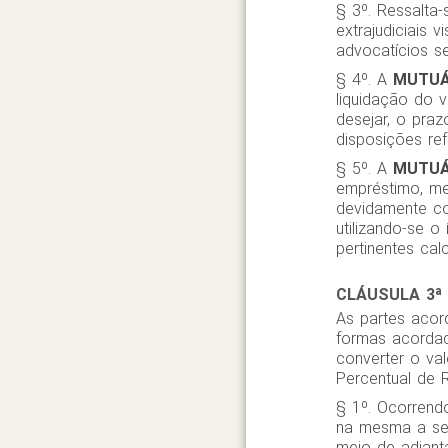
§ 3º. Ressalta-
extrajudiciais 
advocatícios s
§ 4º. A
MUTUÁ
liquidação do v
desejar, o pra
disposições re
§ 5º. A
MUTUÁ
empréstimo, me
devidamente co
utilizando-se o
pertinentes ca
CLÁUSULA 3ª
As partes acor
formas acorda
converter o va
Percentual de 
§ 1º. Ocorrend
na mesma a ser
meio de adiant