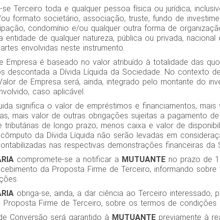
-se Terceiro toda e qualquer pessoa física ou jurídica, inclus
/ou formato societário, associação, truste, fundo de investi
cipação, condomínio e/ou qualquer outra forma de organizaçã
a entidade de qualquer natureza, pública ou privada, nacional
rtes envolvidas neste instrumento.
de Empresa é baseado no valor atribuído à totalidade das qu
s descontada a Dívida Líquida da Sociedade. No contexto d
 Valor de Empresa será, ainda, integrado pelo montante do in
nvolvido, caso aplicável.
quida significa o valor de empréstimos e financiamentos, mais
as, mais valor de outras obrigações sujeitas a pagamento de 
 e tributárias de longo prazo; menos caixa e valor de disponib
o cômputo da Dívida Líquida não serão levadas em considera
contabilizadas nas respectivas demonstrações financeiras da
RIA
compromete-se a notificar a
MUTUANTE
no prazo de 10
cebimento da Proposta Firme de Terceiro, informando sobre
ções.
RIA
obriga-se, ainda, a dar ciência ao Terceiro interessado, 
 Proposta Firme de Terceiro, sobre os termos de condições 
o de Conversão será garantido à
MUTUANTE
previamente à re