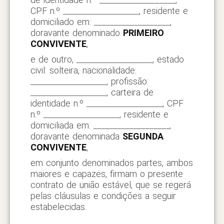
CPF n.º ___________________, residente e
domiciliado em: ___________________,
doravante denominado
PRIMEIRO
CONVIVENTE
,
e de outro, ___________________, estado
civil: solteira, nacionalidade:
___________________, profissão:
___________________, carteira de
identidade n.º ___________________, CPF
n.º ___________________, residente e
domiciliada em: ___________________,
doravante denominada
SEGUNDA
CONVIVENTE
,
em conjunto denominados partes, ambos
maiores e capazes, firmam o presente
contrato de união estável, que se regerá
pelas cláusulas e condições a seguir
estabelecidas.