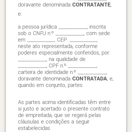
doravante denominada
CONTRATANTE
,
e:
a pessoa jurídica ____________, inscrita
sob o CNPJ n.º ____________, com sede
em ____________ CEP: ____________
neste ato representada, conforme
poderes especialmente conferidos, por:
____________, na qualidade de:
____________, CPF n.º ____________,
carteira de identidade n.º ____________,
doravante denominada
CONTRATADA
, e,
quando em conjunto, partes.
As partes acima identificadas têm entre
si justo e acertado o presente contrato
de empreitada, que se regerá pelas
cláusulas e condições a seguir
estabelecidas.