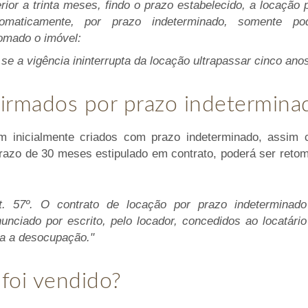
erior a trinta meses, findo o prazo estabelecido, a locação 
tomaticamente, por prazo indeterminado, somente po
omado o imóvel:
 se a vigência ininterrupta da locação ultrapassar cinco anos
firmados por prazo indetermina
am inicialmente criados com prazo indeterminado, assim
razo de 30 meses estipulado em contrato, poderá ser reto
rt. 57º. O contrato de locação por prazo indeterminad
unciado por escrito, pelo locador, concedidos ao locatário 
a a desocupação."
 foi vendido?