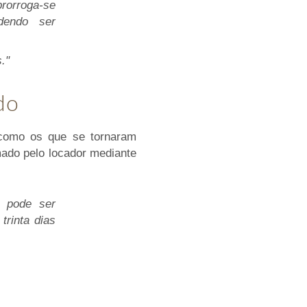
prorroga-se
dendo ser
."
do
 como os que se tornaram
mado pelo locador mediante
o pode ser
trinta dias