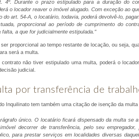
t. 4º. Durante o prazo estipulado para a duração do con
erá o locador reaver o imóvel alugado. Com exceção ao que
o do art. 54-A, o locatário, todavia, poderá devolvê-lo, paga
tuada, proporcional ao período de cumprimento do contra
 falta, a que for judicialmente estipulada."
ser proporcional ao tempo restante de locação, ou seja, qua
ara será a multa.
contrato não tiver estipulado uma multa, poderá o locado
cisão judicial.
lta por transferência de trabal
o Inquilinato tem também uma citação de isenção da multa p
rágrafo único. O locatário ficará dispensado da multa se 
imóvel decorrer de transferência, pelo seu empregador, 
lico, para prestar serviços em localidades diversas daquel