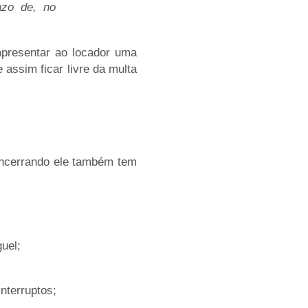
azo de, no
 apresentar ao locador uma
assim ficar livre da multa
 encerrando ele também tem
uel;
nterruptos;