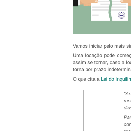
Vamos iniciar pelo mais si
Uma locação pode começa
assim se tornar, caso a l
torna por prazo indetermin
O que cita a
Lei do Inquili
"Ar
med
dia
Par
co