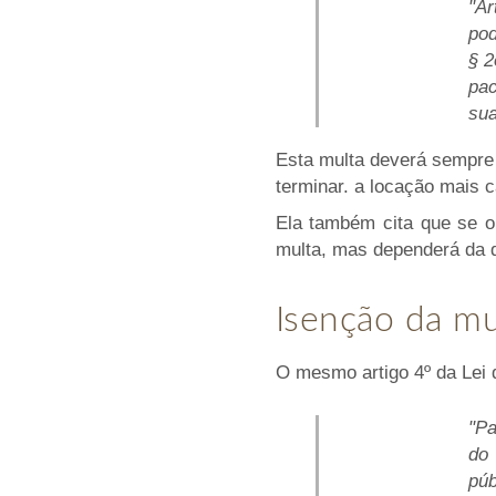
"Ar
pod
§ 2
pac
sua
Esta multa deverá sempre 
terminar. a locação mais c
Ela também cita que se o 
multa, mas dependerá da de
Isenção da mu
O mesmo artigo 4º da Lei d
"Pa
do 
púb