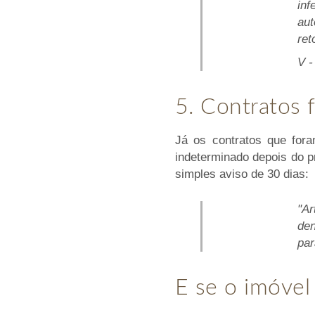
inf
au
ret
V -
5. Contratos 
Já os contratos que for
indeterminado depois do p
simples aviso de 30 dias:
"A
den
par
E se o imóvel