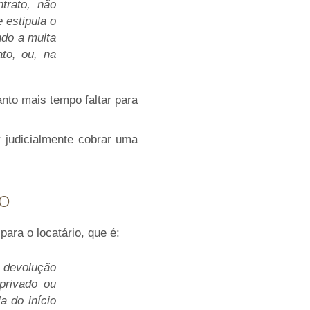
trato, não
 estipula o
ndo a multa
to, ou, na
nto mais tempo faltar para
r judicialmente cobrar uma
ho
ara o locatário, que é:
a devolução
privado ou
a do início