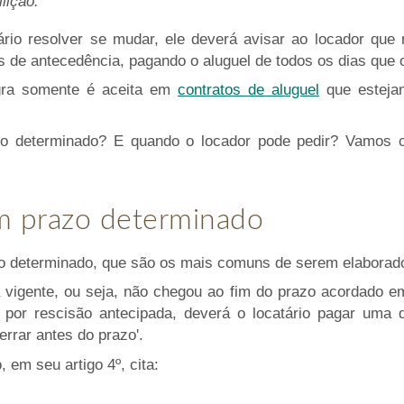
ilição.”
ário resolver se mudar, ele deverá avisar ao locador que
 de antecedência, pagando o aluguel de todos os dias que o
gra somente é aceita em
contratos de aluguel
que esteja
o determinado? E quando o locador pode pedir? Vamos co
m prazo determinado
o determinado, que são os mais comuns de serem elaborado
 vigente, ou seja, não chegou ao fim do prazo acordado em
a por rescisão antecipada, deverá o locatário pagar uma
errar antes do prazo'.
 em seu artigo 4º, cita: