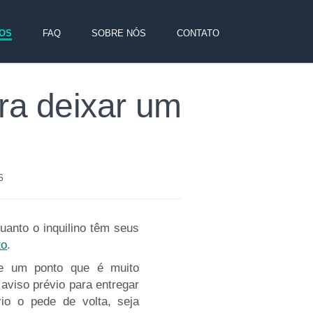
OS
FAQ
SOBRE NÓS
CONTATO
ara deixar um
e 2026
uanto o inquilino têm seus
to
.
re um ponto que é muito
aviso prévio para entregar
io o pede de volta, seja