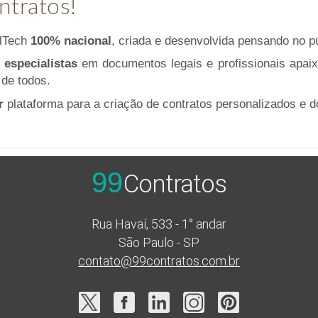
ntratos!
alTech
100% nacional
, criada e desenvolvida pensando no púb
r
especialistas
em documentos legais e profissionais apai
 de todos.
r
plataforma para a criação de contratos personalizados e 
99
Contratos
Rua Havaí, 533 - 1° andar
São Paulo - SP
contato@99contratos.com.br