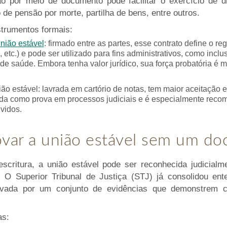
ão por meio de documento pode facilitar o exercício de d
de pensão por morte, partilha de bens, entre outros.
strumentos formais:
união estável
: firmado entre as partes, esse contrato define o 
, etc.) e pode ser utilizado para fins administrativos, como incl
 de saúde. Embora tenha valor jurídico, sua força probatória 
ião estável: lavrada em cartório de notas, tem maior aceitação 
ada como prova em processos judiciais e é especialmente rec
lvidos.
ar a união estável sem um do
critura, a união estável pode ser reconhecida judicia
. O Superior Tribunal de Justiça (STJ) já consolidou en
vada por um conjunto de evidências que demonstrem c
as: