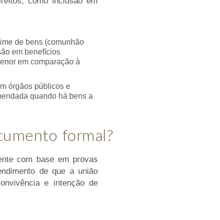
ireitos, como inclusão em
regime de bens (comunhão
usão em benefícios
é menor em comparação à
em órgãos públicos e
omendada quando há bens a
cumento formal?
lmente com base em provas
tendimento de que a união
onvivência e intenção de