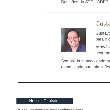
Decisões do STF – ADPF 1
Gusta
Gustavo
para o 
Através
seguran
Sempre buscando aprimora
como aliada para simplifi
Nossos Contratos