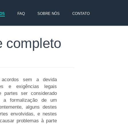
OS
FAQ
SOBRE NÓS
CONTATO
e completo
6
s acordos sem a devida
es e exigências legais
e partes ser considerado
a a formalização de um
entemente, alguns destes
tes envolvidas, e nestes
 causar problemas à parte